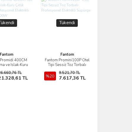
Tükendi
Tükendi
Fantom
Fantom
 Promidi 400CM
Fantom Promini100P Otel
İncele
İncele
ama ve Islak-Kuru
Tipi Sessiz Toz Torbalı
vdeli Profesyonel
Profesyonel Elektrikli
26.660,76 TL
9.521,70 TL
li Süpürge 1400W
Süpürge
Stokta Yok
%20
Stokta Yok
21.328,61 TL
7.617,36 TL