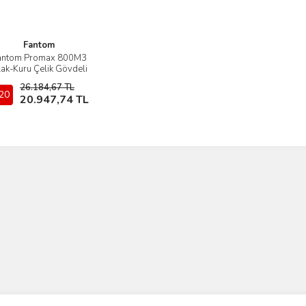
Fantom
antom Promax 800M3
İncele
lak-Kuru Çelik Gövdeli
Profesyonel Elektrikli
26.184,67 TL
Süpürge
20
Stokta Yok
20.947,74 TL