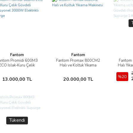
Fantom
Fantom
antom Promidi 600M3
Fantom Promax 800CM2
Fantom
İncele
İncele
ECO Islak-Kuru Çelik
Halı ve Koltuk Yıkama
Halı Yık
Gövdeli Profesyonel
Makinesi
Çelik Gö
00W Elektrikli Süpürge
Elektrik
Sepete Ekle
Sepete Ekle
%20
13.000,00 TL
20.000,00 TL
Tükendi