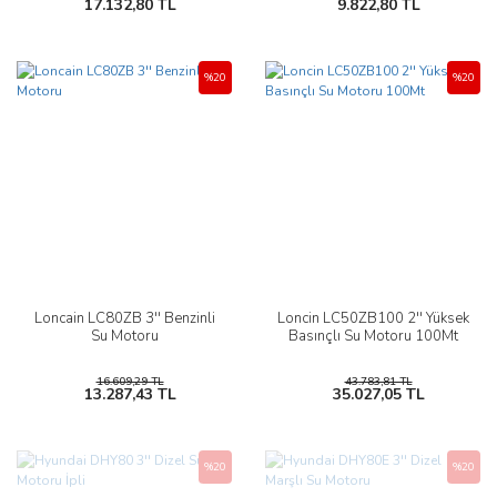
17.132,80 TL
9.822,80 TL
%20
%20
Loncain LC80ZB 3'' Benzinli
Loncin LC50ZB100 2'' Yüksek
Su Motoru
Basınçlı Su Motoru 100Mt
16.609,29 TL
43.783,81 TL
13.287,43 TL
35.027,05 TL
%20
%20