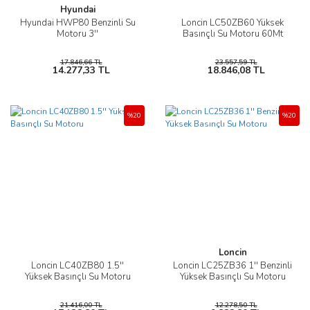
Hyundai
Hyundai HWP80 Benzinli Su
Loncin LC50ZB60 Yüksek
Motoru 3''
Basınçlı Su Motoru 60Mt
17.846,66 TL
23.557,59 TL
14.277,33 TL
18.846,08 TL
%20
%20
Loncin
Loncin LC40ZB80 1.5''
Loncin LC25ZB36 1'' Benzinli
Yüksek Basınçlı Su Motoru
Yüksek Basınçlı Su Motoru
21.416,00 TL
12.278,50 TL