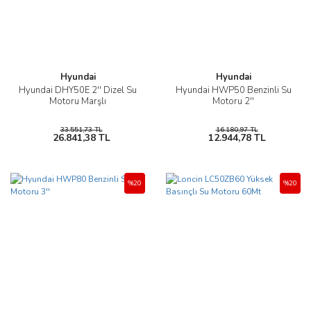
Hyundai
Hyundai
Hyundai DHY50E 2'' Dizel Su
Hyundai HWP50 Benzinli Su
Motoru Marşlı
Motoru 2''
33.551,73 TL
16.180,97 TL
26.841,38 TL
12.944,78 TL
%20
%20