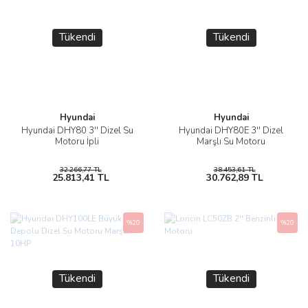
Tükendi
Tükendi
Hyundai
Hyundai
Hyundai DHY80 3'' Dizel Su
Hyundai DHY80E 3'' Dizel
Motoru İpli
Marşlı Su Motoru
32.266,77 TL
38.453,61 TL
25.813,41 TL
30.762,89 TL
%20
%20
Tükendi
Tükendi