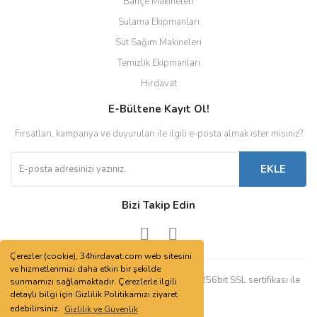
Bahçe Makineleri
Sulama Ekipmanları
Süt Sağım Makineleri
Temizlik Ekipmanları
Hırdavat
E-Bültene Kayıt Ol!
Fırsatları, kampanya ve duyuruları ile ilgili e-posta almak ister misiniz?
EKLE
Bizi Takip Edin
Çerezler (cookie), 34hirdavat.com web sitesini
ve hizmetlerimizi daha etkin bir şekilde
© Tüm hakları saklıdır. Kredi kartı bilgileriniz 256bit SSL sertifikası ile
sunmamızı sağlamaktadır. Çerezlerle ilgili
korunmaktadır.
detaylı bilgi için Gizlilik Politikamızı ziyaret
edebilirsiniz.
Gizlilik ve Güvenlik