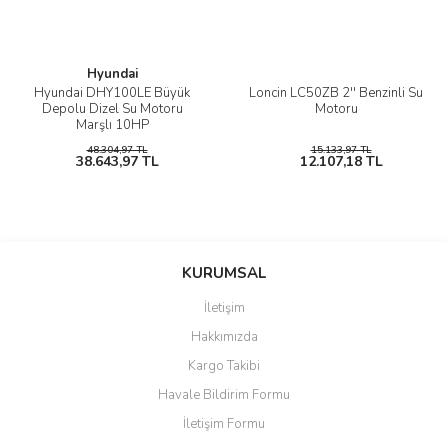
Hyundai
Hyundai DHY100LE Büyük
Loncin LC50ZB 2'' Benzinli Su
Depolu Dizel Su Motoru
Motoru
Marşlı 10HP
48.304,97 TL
15.133,97 TL
38.643,97 TL
12.107,18 TL
KURUMSAL
İletişim
Hakkımızda
Kargo Takibi
Havale Bildirim Formu
İletişim Formu