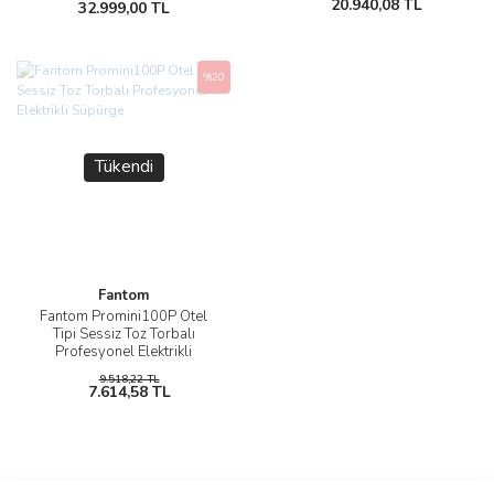
20.940,08 TL
32.999,00 TL
%20
Tükendi
Fantom
Fantom Promini100P Otel
Tipi Sessiz Toz Torbalı
Profesyonel Elektrikli
Süpürge
9.518,22 TL
7.614,58 TL