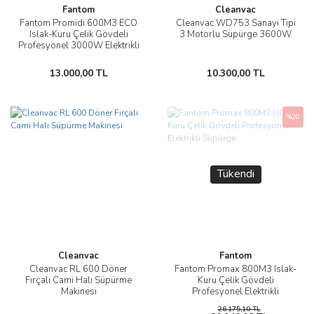
Fantom
Cleanvac
Fantom Promidi 600M3 ECO
Cleanvac WD753 Sanayi Tipi
Islak-Kuru Çelik Gövdeli
3 Motorlu Süpürge 3600W
Profesyonel 3000W Elektrikli
Süpürge
13.000,00 TL
10.300,00 TL
%20
Tükendi
Cleanvac
Fantom
Cleanvac RL 600 Döner
Fantom Promax 800M3 Islak-
Fırçalı Cami Halı Süpürme
Kuru Çelik Gövdeli
Makinesi
Profesyonel Elektrikli
Süpürge
26.175,10 TL