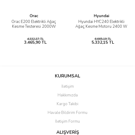
Orac
Hyundai
Orac E200 Elektrikli Ağaç
Hyundai HYC240 Elektrikli
Kesme Testeresi 2000W
Ağaç Kesme Motoru 2400 W
4.332,37 TL
6.665,19 TL
3.465,90 TL
5.332,15 TL
KURUMSAL
İletişim
Hakkımızda
Kargo Takibi
Havale Bildirim Formu
İletişim Formu
ALIŞVERİŞ