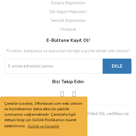
Sulama Ekipmanları
Süt Sağım Makineleri
Temizlik Ekipmanları
Hırdavat
E-Bültene Kayıt Ol!
Fırsatları, kampanya ve duyuruları ile ilgili e-posta almak ister misiniz?
EKLE
Bizi Takip Edin
Çerezler (cookie), 34hirdavat.com web sitesini
ve hizmetlerimizi daha etkin bir şekilde
© Tüm hakları saklıdır. Kredi kartı bilgileriniz 256bit SSL sertifikası ile
sunmamızı sağlamaktadır. Çerezlerle ilgili
korunmaktadır.
detaylı bilgi için Gizlilik Politikamızı ziyaret
edebilirsiniz.
Gizlilik ve Güvenlik