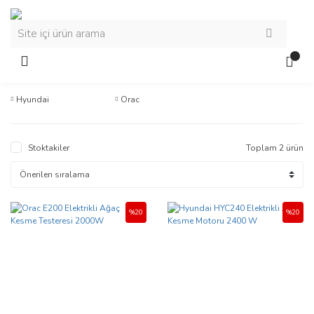
Hyundai
Orac
Stoktakiler
Toplam 2 ürün
%20
%20