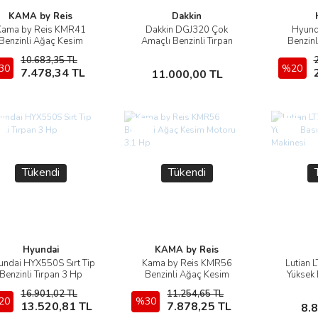
KAMA by Reis
Dakkin
Kama by Reis KMR41
Dakkin DGJ320 Çok
Hyund
İncele
İncele
Benzinli Ağaç Kesim
Amaçlı Benzinli Tırpan
Benzinl
Motoru 1.9 Hp
10.683,35 TL
30
Sepete Ekle
Sepete Ekle
%20
7.478,34 TL
11.000,00 TL
i
Yeni
Yeni
Tükendi
Tükendi
Hyundai
KAMA by Reis
ndai HYX550S Sırt Tip
Kama by Reis KMR56
Lutian 
İncele
İncele
Benzinli Tırpan 3 Hp
Benzinli Ağaç Kesim
Yüksek 
Motoru 3.1 Hp
16.901,02 TL
11.254,65 TL
20
Stokta Yok
%30
Stokta Yok
13.520,81 TL
7.878,25 TL
8.