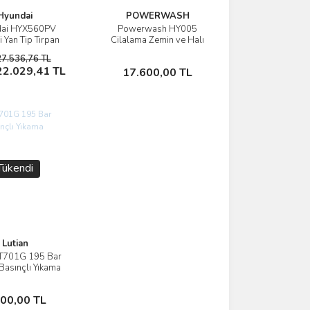
Hyundai
POWERWASH
ai HYX560PV
Powerwash HY005
İncele
İncele
i Yan Tip Tırpan
Cilalama Zemin ve Halı
Yıkama Makinası
27.536,76 TL
Sepete Ekle
Sepete Ekle
22.029,41 TL
17.600,00 TL
Tükendi
Lutian
LT701G 195 Bar
İncele
Basınçlı Yıkama
Makinesi
Stokta Yok
800,00 TL