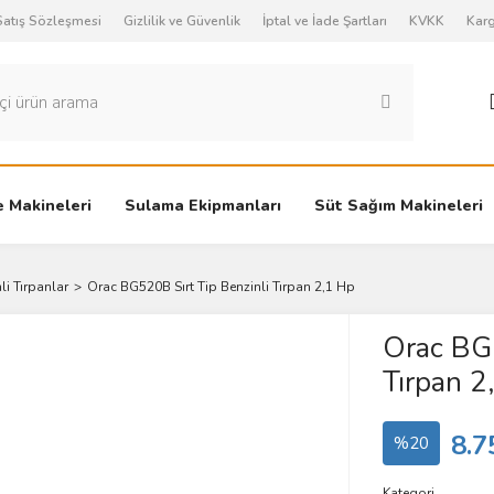
Satış Sözleşmesi
Gizlilik ve Güvenlik
İptal ve İade Şartları
KVKK
Karg
 Makineleri
Sulama Ekipmanları
Süt Sağım Makineleri
li Tırpanlar
Orac BG520B Sırt Tip Benzinli Tırpan 2,1 Hp
Orac BG5
Tırpan 2
8.7
%20
Kategori