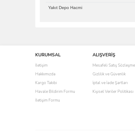
Yakıt Depo Hacmi
Bu ürünün fiyat bilgisi, resim, ürün açıklamalarında 
Görüş ve önerileriniz için teşekkür ederiz.
KURUMSAL
ALIŞVERİŞ
Ürün resmi kalitesiz, bozuk veya görüntülenemiyo
Ürün açıklamasında eksik bilgiler bulunuyor.
İletişim
Mesafeli Satış Sözleşme
Ürün bilgilerinde hatalar bulunuyor.
Hakkımızda
Gizlilik ve Güvenlik
Ürün fiyatı diğer sitelerden daha pahalı.
Kargo Takibi
İptal ve İade Şartları
Bu ürüne benzer farklı alternatifler olmalı.
Havale Bildirim Formu
Kişisel Veriler Politikası
İletişim Formu