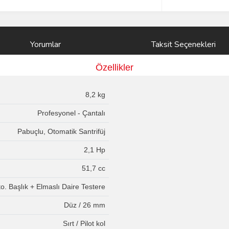
Yorumlar
Taksit Seçenekleri
Özellikler
8,2 kg
Profesyonel - Çantalı
Pabuçlu, Otomatik Santrifüj
2,1 Hp
51,7 cc
o. Başlık + Elmaslı Daire Testere
Düz / 26 mm
Sırt / Pilot kol