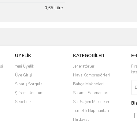
0,65 Litre
ve diğer konularda yetersiz gördüğünüz noktaları öneri formunu kullanarak taraf
Bu ürüne ilk yorumu siz yapın!
ÜYELİK
KATEGORİLER
E-
r.
Yorum Yaz
si
Yeni Üyelik
Jeneratörler
Fır
ist
Üye Girişi
Hava Kompresörleri
Sipariş Sorgula
Bahçe Makineleri
Şifremi Unuttum
Sulama Ekipmanları
Sepetiniz
Süt Sağım Makineleri
Bi
Temizlik Ekipmanları
Hırdavat
Gönder