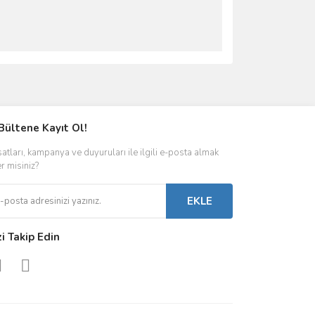
ımıza iletebilirsiniz.
Bültene Kayıt Ol!
satları, kampanya ve duyuruları ile ilgili e-posta almak
er misiniz?
EKLE
zi Takip Edin