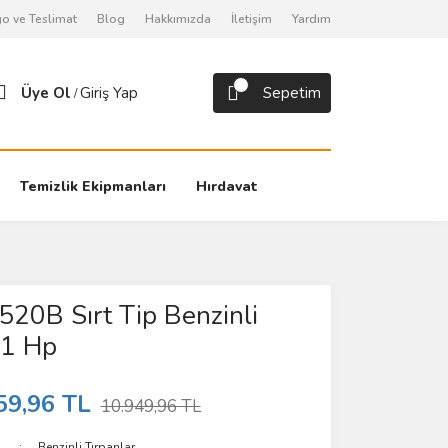
o ve Teslimat
Blog
Hakkımızda
İletişim
Yardım
Üye Ol
Giriş Yap
Sepetim
/
Temizlik Ekipmanları
Hırdavat
20B Sırt Tip Benzinli
,1 Hp
59,96 TL
10.949,96 TL
Benzinli Tırpanlar