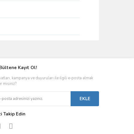
ımıza iletebilirsiniz.
Bültene Kayıt Ol!
satları, kampanya ve duyuruları ile ilgili e-posta almak
er misiniz?
EKLE
zi Takip Edin