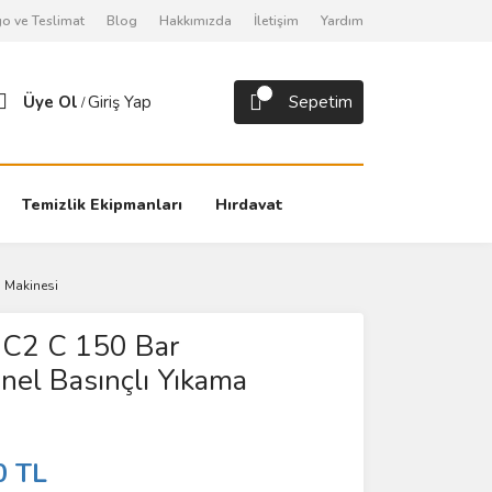
o ve Teslimat
Blog
Hakkımızda
İletişim
Yardım
Üye Ol
Giriş Yap
Sepetim
/
Temizlik Ekipmanları
Hırdavat
a Makinesi
MC2 C 150 Bar
nel Basınçlı Yıkama
i
0 TL