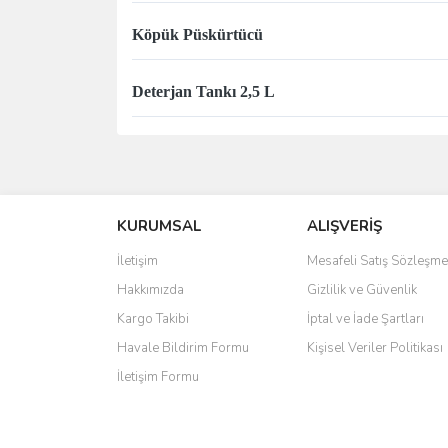
Köpük Püskürtücü
Deterjan Tankı 2,5 L
Bu ürünün fiyat bilgisi, resim, ürün açıklamalarında 
Görüş ve önerileriniz için teşekkür ederiz.
KURUMSAL
ALIŞVERİŞ
Ürün resmi kalitesiz, bozuk veya görüntülenemiyo
Ürün açıklamasında eksik bilgiler bulunuyor.
İletişim
Mesafeli Satış Sözleşme
Ürün bilgilerinde hatalar bulunuyor.
Hakkımızda
Gizlilik ve Güvenlik
Ürün fiyatı diğer sitelerden daha pahalı.
Kargo Takibi
İptal ve İade Şartları
Bu ürüne benzer farklı alternatifler olmalı.
Havale Bildirim Formu
Kişisel Veriler Politikası
İletişim Formu