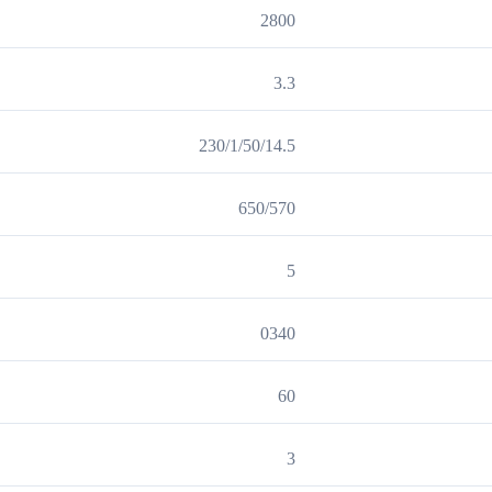
2800
3.3
230/1/50/14.5
650/570
5
0340
60
3