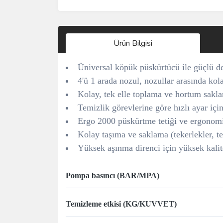
Ürün Bilgisi
Üniversal köpük püskürtücü ile güçlü de
4'ü 1 arada nozul, nozullar arasında ko
Kolay, tek elle toplama ve hortum sakl
Temizlik görevlerine göre hızlı ayar içi
Ergo 2000 püskürtme tetiği ve ergonomik 
Kolay taşıma ve saklama (tekerlekler, t
Yüksek aşınma direnci için yüksek kali
Pompa basıncı (BAR/MPA)
Temizleme etkisi (KG/KUVVET)