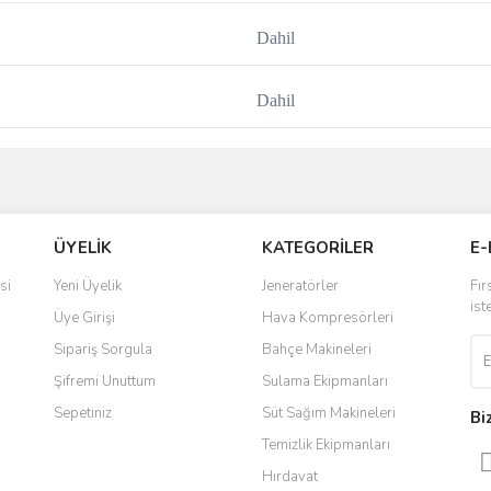
Dahil
Dahil
ve diğer konularda yetersiz gördüğünüz noktaları öneri formunu kullanarak taraf
Bu ürüne ilk yorumu siz yapın!
ÜYELİK
KATEGORİLER
E-
r.
Yorum Yaz
si
Yeni Üyelik
Jeneratörler
Fır
ist
Üye Girişi
Hava Kompresörleri
Sipariş Sorgula
Bahçe Makineleri
Şifremi Unuttum
Sulama Ekipmanları
Sepetiniz
Süt Sağım Makineleri
Bi
Temizlik Ekipmanları
Hırdavat