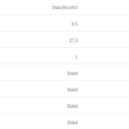
394x391x955
0.5
27.3
1
Dahil
Dahil
Dahil
Dahil