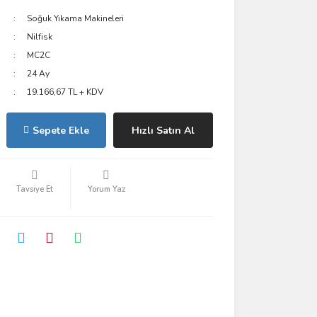
Soğuk Yıkama Makineleri
Nilfisk
MC2C
24 Ay
19.166,67 TL + KDV
Sepete Ekle
Hızlı Satın Al
Tavsiye Et
Yorum Yaz