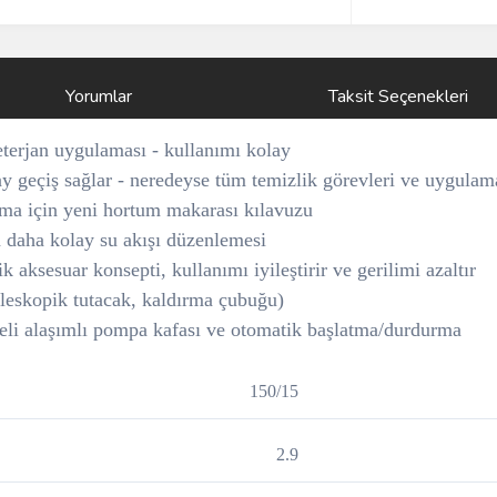
Yorumlar
Taksit Seçenekleri
terjan uygulaması - kullanımı kolay
lay geçiş sağlar - neredeyse tüm temizlik görevleri ve uygulam
ama için yeni hortum makarası kılavuzu
n daha kolay su akışı düzenlemesi
aksesuar konsepti, kullanımı iyileştirir ve gerilimi azaltır
eleskopik tutacak, kaldırma çubuğu)
teli alaşımlı pompa kafası ve otomatik başlatma/durdurma
150/15
2.9