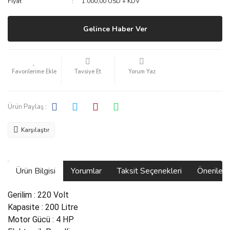
Fiyat
1.000,00 USD + KDV
Gelince Haber Ver
Tavsiye Et
Yorum Yaz
Ürün Paylaş :
Karşılaştır
Ürün Bilgisi
Yorumlar
Taksit Seçenekleri
Önerilerin
Gerilim : 220 Volt
Kapasite : 200 Litre
Motor Gücü : 4 HP