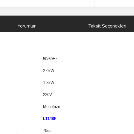
Yorumlar
Taksit Seçenekleri
:
50/60Hz
:
2.0kW
:
1.8kW
:
220V
:
Monofaze
:
LT148F
:
79cc