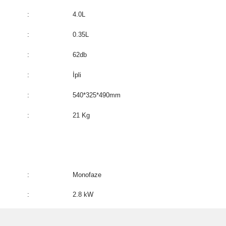
:
4.0L
:
0.35L
:
62db
:
İpli
:
540*325*490mm
:
21 Kg
:
Monofaze
:
2.8 kW
ve diğer konularda yetersiz gördüğünüz noktaları öneri formunu kullanarak taraf