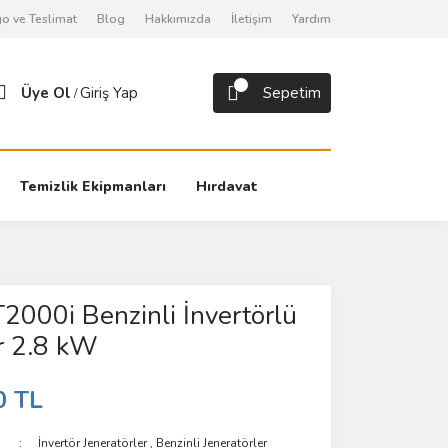
o ve Teslimat
Blog
Hakkımızda
İletişim
Yardım
Üye Ol
Giriş Yap
Sepetim
/
Temizlik Ekipmanları
Hırdavat
T2000i Benzinli İnvertörlü
r 2.8 kW
0 TL
İnvertör Jeneratörler
,
Benzinli Jeneratörler