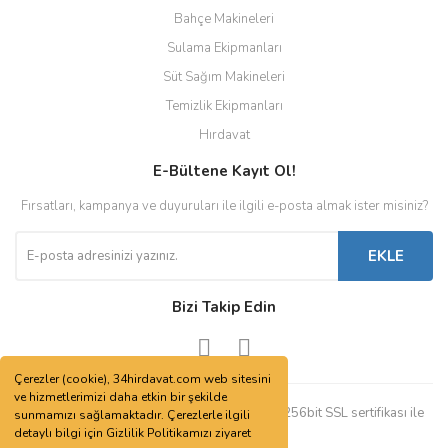
Bahçe Makineleri
Sulama Ekipmanları
Süt Sağım Makineleri
Temizlik Ekipmanları
Hırdavat
E-Bültene Kayıt Ol!
Fırsatları, kampanya ve duyuruları ile ilgili e-posta almak ister misiniz?
EKLE
Bizi Takip Edin
Çerezler (cookie), 34hirdavat.com web sitesini
ve hizmetlerimizi daha etkin bir şekilde
© Tüm hakları saklıdır. Kredi kartı bilgileriniz 256bit SSL sertifikası ile
sunmamızı sağlamaktadır. Çerezlerle ilgili
korunmaktadır.
detaylı bilgi için Gizlilik Politikamızı ziyaret