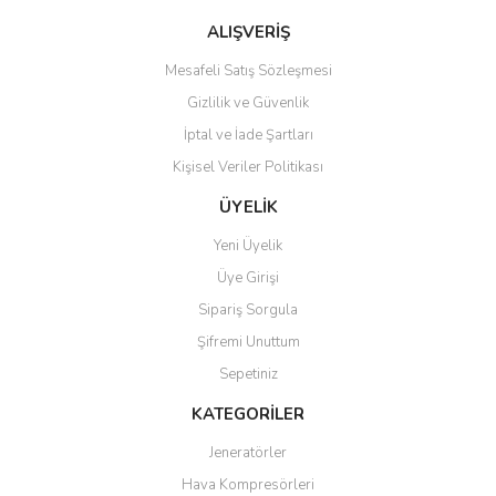
Bu ürüne benzer farklı alternatifler olmalı.
ALIŞVERİŞ
Mesafeli Satış Sözleşmesi
Gizlilik ve Güvenlik
İptal ve İade Şartları
Kişisel Veriler Politikası
Gönder
ÜYELİK
Yeni Üyelik
Üye Girişi
Sipariş Sorgula
Şifremi Unuttum
Sepetiniz
KATEGORİLER
Jeneratörler
Hava Kompresörleri