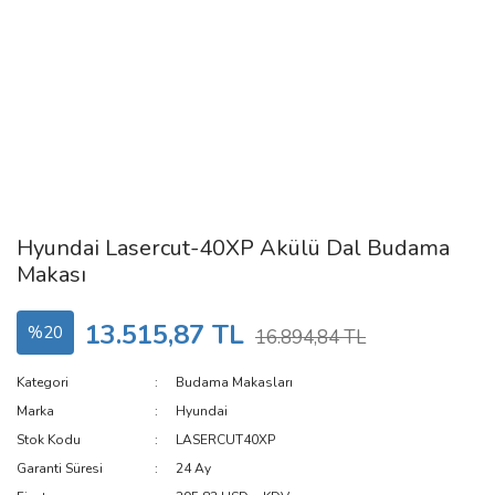
Hyundai Lasercut-40XP Akülü Dal Budama
Makası
13.515,87 TL
%20
16.894,84 TL
Kategori
Budama Makasları
Marka
Hyundai
Stok Kodu
LASERCUT40XP
Garanti Süresi
24 Ay