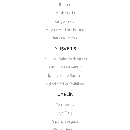
Görüş ve önerileriniz için teşekkür ederiz.
İletişim
Yorum Yaz
Hakkımızda
Ürün resmi kalitesiz, bozuk veya görüntülenemiyor.
Kargo Takibi
Ürün açıklamasında eksik bilgiler bulunuyor.
Havale Bildirim Formu
Ürün bilgilerinde hatalar bulunuyor.
İletişim Formu
Ürün fiyatı diğer sitelerden daha pahalı.
Bu ürüne benzer farklı alternatifler olmalı.
ALIŞVERİŞ
Mesafeli Satış Sözleşmesi
Gizlilik ve Güvenlik
İptal ve İade Şartları
Kişisel Veriler Politikası
Gönder
ÜYELİK
Yeni Üyelik
Üye Girişi
Sipariş Sorgula