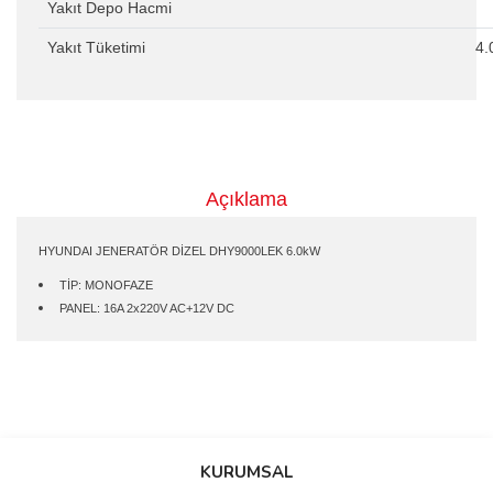
Yakıt Depo Hacmi
Yakıt Tüketimi
4.
Açıklama
HYUNDAI JENERATÖR DİZEL DHY9000LEK 6.0kW
TİP: MONOFAZE
PANEL: 16A 2x220V AC+12V DC
Bu ürünün fiyat bilgisi, resim, ürün açıklamalarında ve diğer
konularda yetersiz gördüğünüz noktaları öneri formunu kullanarak
Bu ürüne ilk yorumu siz yapın!
KURUMSAL
tarafımıza iletebilirsiniz.