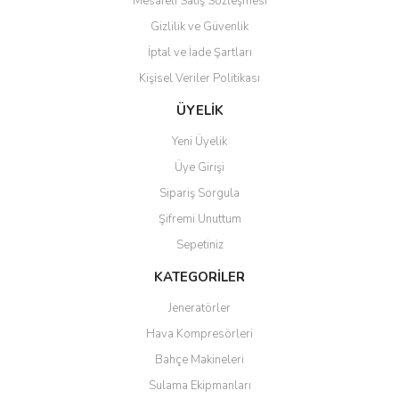
Mesafeli Satış Sözleşmesi
Gizlilik ve Güvenlik
İptal ve İade Şartları
Kişisel Veriler Politikası
Gönder
ÜYELİK
Yeni Üyelik
Üye Girişi
Sipariş Sorgula
Şifremi Unuttum
Sepetiniz
KATEGORİLER
Jeneratörler
Hava Kompresörleri
Bahçe Makineleri
Sulama Ekipmanları