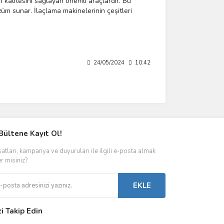
n kalitesini sağlayan önemli araçlardır. Bu
züm sunar. İlaçlama makinelerinin çeşitleri
lanım ipuçlarıyla birlikte düzenli bakım,
 sağlar.
24/05/2024
10:42
Bültene Kayıt Ol!
satları, kampanya ve duyuruları ile ilgili e-posta almak
er misiniz?
EKLE
zi Takip Edin