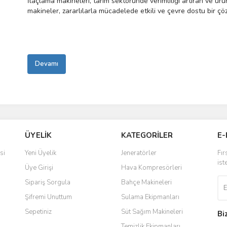
İlaçlama makineleri, tarım sektöründe verimliliği artıran ve ürü
makineler, zararlılarla mücadelede etkili ve çevre dostu bir çö
arasında sırt tipi, motorlu ve akülü modeller bulunur. Doğru kul
makinenin performansını artırır ve sağlıklı bir tarım uygulaması
Devamı
ÜYELİK
KATEGORİLER
E-
si
Yeni Üyelik
Jeneratörler
Fır
ist
Üye Girişi
Hava Kompresörleri
Sipariş Sorgula
Bahçe Makineleri
Şifremi Unuttum
Sulama Ekipmanları
Sepetiniz
Süt Sağım Makineleri
Bi
Temizlik Ekipmanları